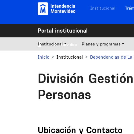
Pasar al contenido principal
Navegación sitios
Institucional
Trám
Portal institucional
Institucional
Planes y programas
Mi Montevideo
Inicio
Institucional
Dependencias de La 
División Gestión
Personas
Ubicación y Contacto