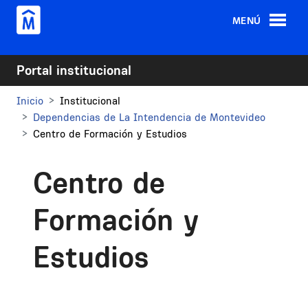
Pasar al contenido principal
MENÚ
Portal institucional
Inicio
Institucional
Dependencias de La Intendencia de Montevideo
Centro de Formación y Estudios
Centro de
Formación y
Estudios