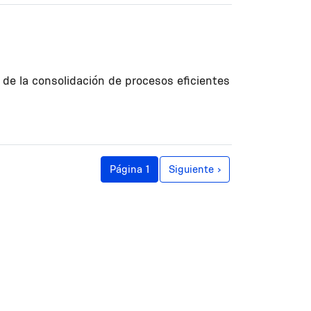
e la consolidación de procesos eficientes
Siguiente página
Página 1
Siguiente ›