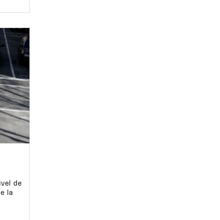
ivel de
e la