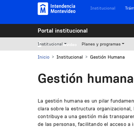
Pasar al contenido principal
Navegación sitios
Institucional
Trám
Portal institucional
Institucional
Planes y programas
Mi Montevideo
Inicio
Institucional
Gestión Humana
Gestión humana
La gestión humana es un pilar fundament
clara sobre la estructura organizacional,
contribuye a una gestión más transparent
de las personas, facilitando el acceso a 