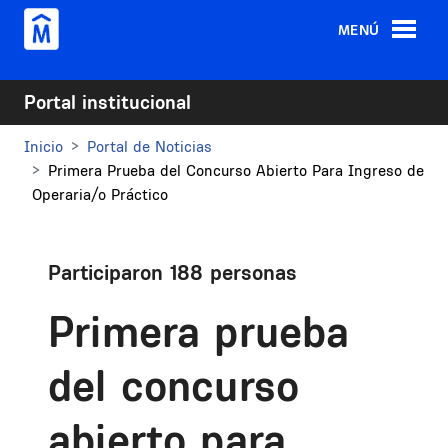
Pasar al contenido principal
MENÚ
Portal institucional
Inicio
Portal de Noticias
Primera Prueba del Concurso Abierto Para Ingreso de
Operaria/o Práctico
Participaron 188 personas
Primera prueba
del concurso
abierto para