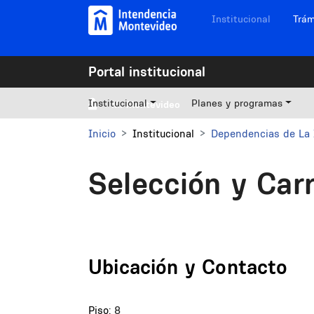
Pasar al contenido principal
Navegación sitios
Institucional
Trám
Portal institucional
Institucional
Planes y programas
Mi Montevideo
Inicio
Institucional
Dependencias de La 
Selección y Car
Ubicación y Contacto
Piso:
8