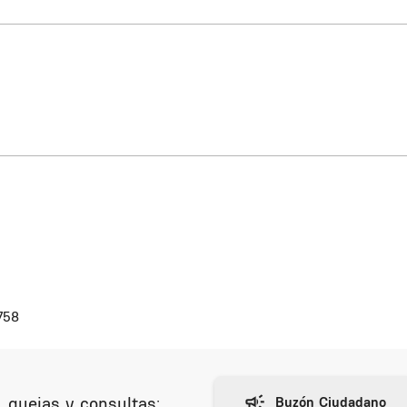
758
 quejas y consultas: