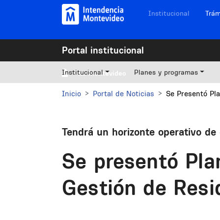
Pasar al contenido principal
Navegación sitios
Institucional
Trám
Portal institucional
Institucional
Planes y programas
Mi Montevideo
Inicio
Portal de Noticias
Se Presentó Pl
Tendrá un horizonte operativo de
Se presentó Pla
Gestión de Resi