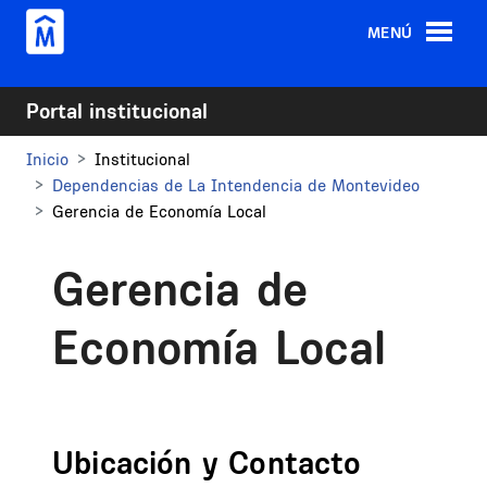
Pasar al contenido principal
MENÚ
Portal institucional
Inicio
Institucional
Dependencias de La Intendencia de Montevideo
Gerencia de Economía Local
Gerencia de
Economía Local
Ubicación y Contacto