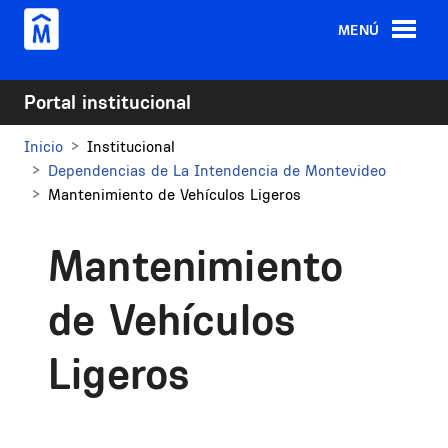
Pasar al contenido principal
MENÚ
Portal institucional
Inicio
Institucional
Dependencias de La Intendencia de Montevideo
Mantenimiento de Vehículos Ligeros
Mantenimiento
de Vehículos
Ligeros