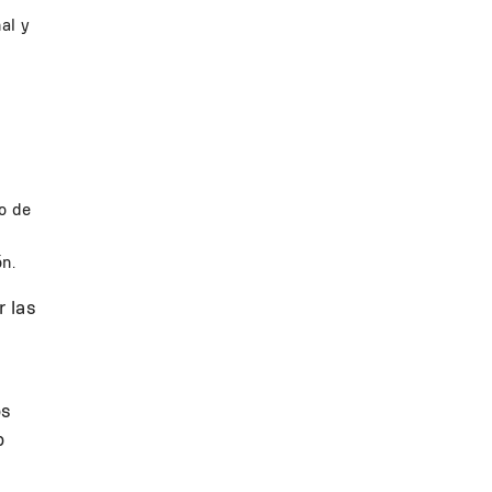
al y
ro de
ón.
r las
a
os
o