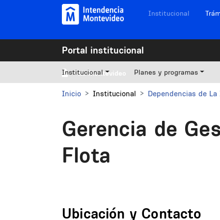
Pasar al contenido principal
Navegación sitios
Institucional
Trám
Portal institucional
Institucional
Planes y programas
Mi Montevideo
Inicio
Institucional
Dependencias de La 
Gerencia de Ges
Flota
Ubicación y Contacto