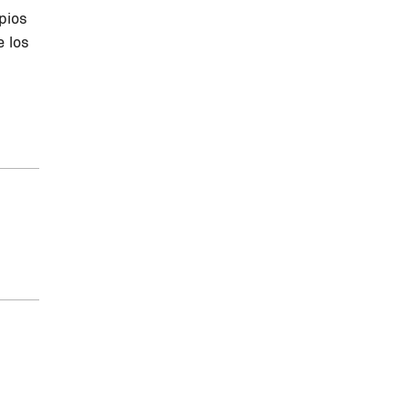
pios
e los