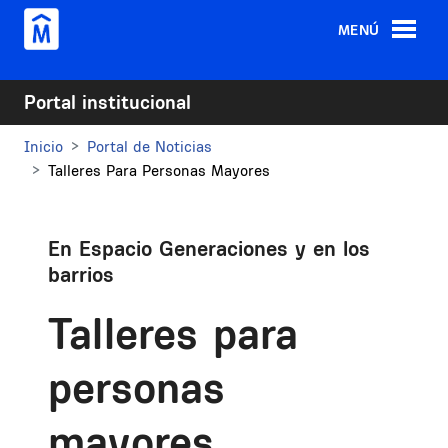
Pasar al contenido principal
MENÚ
Portal institucional
Inicio
Portal de Noticias
Talleres Para Personas Mayores
En Espacio Generaciones y en los
barrios
Talleres para
personas
mayores