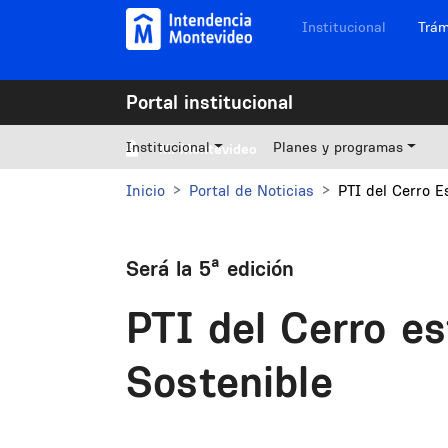
Pasar al contenido principal
Navegación sitios
Institucional
Trám
Portal institucional
Institucional
Planes y programas
Mi Montevideo
Inicio
Portal de Noticias
PTI del Cerro E
Será la 5ª edición
PTI del Cerro e
Sostenible