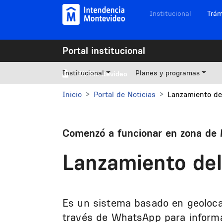
Pasar al contenido principal
Navegación sitios
Institucional
Trám
Portal institucional
Institucional
Planes y programas
Mi Montevideo
Inicio
Portal de Noticias
Lanzamiento de
Comenzó a funcionar en zona de 
Lanzamiento del
Es un sistema basado en geolocal
través de WhatsApp para informa