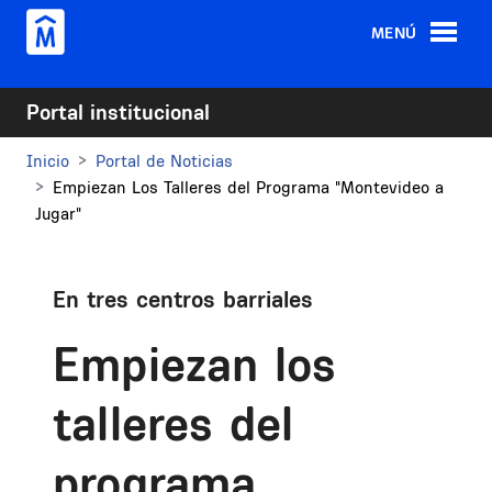
Pasar al contenido principal
MENÚ
Portal institucional
Inicio
Portal de Noticias
Empiezan Los Talleres del Programa "Montevideo a
Jugar"
En tres centros barriales
Empiezan los
talleres del
programa