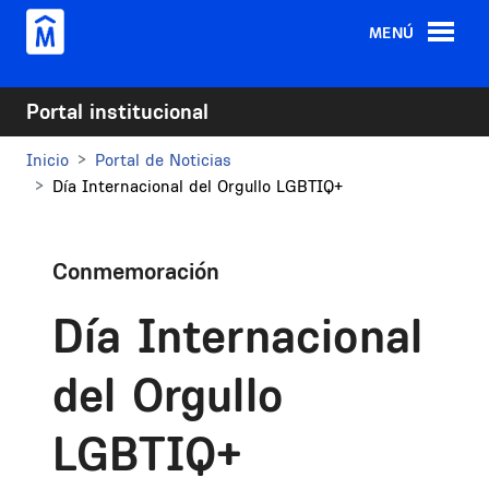
Pasar al contenido principal
MENÚ
Portal institucional
Inicio
Portal de Noticias
Día Internacional del Orgullo LGBTIQ+
Conmemoración
Día Internacional
del Orgullo
LGBTIQ+