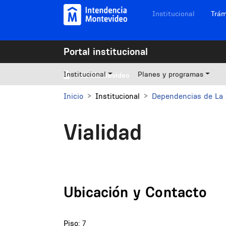
Pasar al contenido principal
Navegación sitios
Institucional
Trám
Portal institucional
Institucional
Planes y programas
Mi Montevideo
Inicio
Institucional
Dependencias de La 
Vialidad
Ubicación y Contacto
Piso:
7