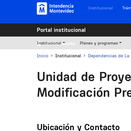
Pasar al contenido principal
Navegación sitios
Institucional
Trám
Portal institucional
Institucional
Planes y programas
Mi Montevideo
Inicio
Institucional
Dependencias de La 
Unidad de Proye
Modificación Pre
Ubicación y Contacto