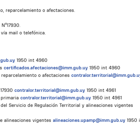
o, reparcelamiento o afectaciones.
y Nº17930.
vía mail o telefónica.
gub.uy
1950 int 4960
es
certificados.afectaciones@imm.gub.uy
1950 int 4960
, reparcelamiento o afectaciones
contralor.territorial@imm.gub.u
º 17930
contralor.territorial@imm.gub.uy
1950 int 4961
 primaria
contralor.territorial@imm.gub.uy
1950 int 4961
el Servicio de Regulación Territorial y alineaciones vigentes
de alineaciones vigentes
alineaciones.upamp@imm.gub.uy
1950 i