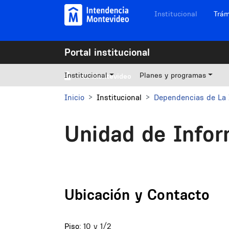
Pasar al contenido principal
Navegación sitios
Institucional
Trám
Portal institucional
Institucional
Planes y programas
Mi Montevideo
Inicio
Institucional
Dependencias de La 
Unidad de Inform
Ubicación y Contacto
Piso:
10 y 1/2