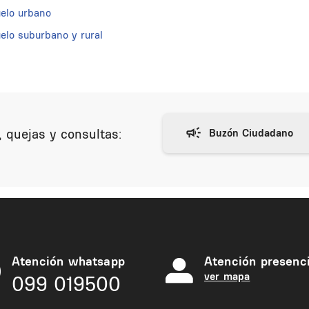
uelo urbano
elo suburbano y rural
 quejas y consultas:
Atención whatsapp
Atención presenci
ver mapa
099 019500