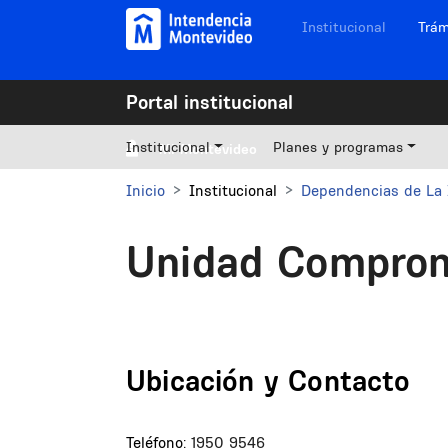
Pasar al contenido principal
Navegación sitios
Institucional
Trám
Portal institucional
Institucional
Planes y programas
Mi Montevideo
Inicio
Institucional
Dependencias de La 
Unidad Comprom
Ubicación y Contacto
Teléfono:
1950 9546