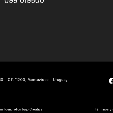
099 019500
360 - C.P. 11200, Montevideo - Uruguay
án licenciados bajo
Creative
Términos y 