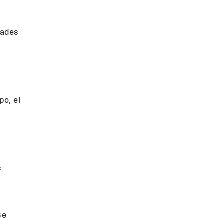
dades
o, el
s
Se