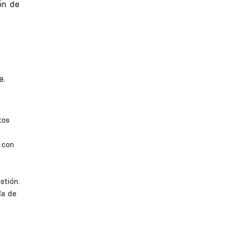
ón de
e.
tos
 con
stión.
ía de