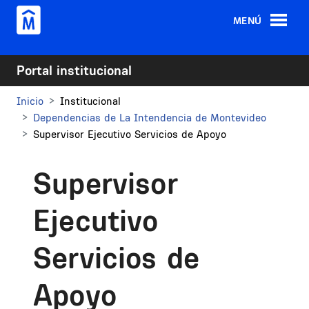
Pasar al contenido principal
MENÚ
Portal institucional
Inicio
Institucional
Dependencias de La Intendencia de Montevideo
Supervisor Ejecutivo Servicios de Apoyo
Supervisor
Ejecutivo
Servicios de
Apoyo