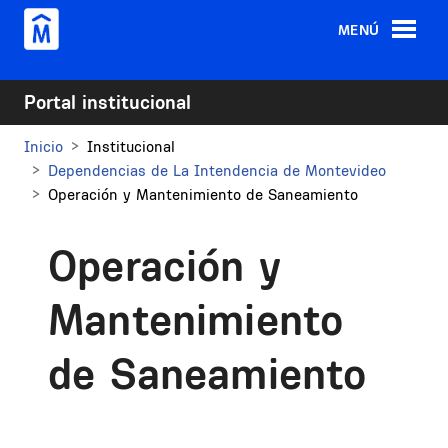
Pasar al contenido principal
MENÚ
Portal institucional
Inicio
Institucional
Dependencias de La Intendencia de Montevideo
Operación y Mantenimiento de Saneamiento
Operación y
Mantenimiento
de Saneamiento