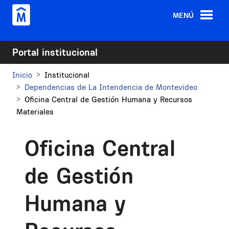
Pasar al contenido principal
MENÚ
Portal institucional
Inicio
Institucional
Dependencias de La Intendencia de Montevideo
Oficina Central de Gestión Humana y Recursos
Materiales
Oficina Central
de Gestión
Humana y