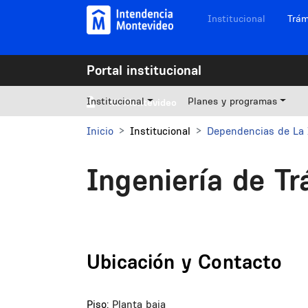
Pasar al contenido principal
Navegación sitios
Institucional
Trám
Portal institucional
Institucional
Planes y programas
Mi Montevideo
Inicio
Institucional
Dependencias de La 
Ingeniería de Tr
Ubicación y Contacto
Piso:
Planta baja