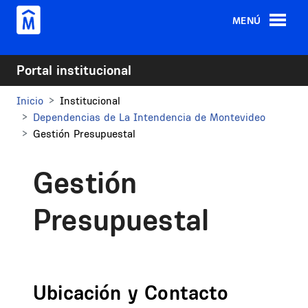
Pasar al contenido principal
MENÚ
Portal institucional
Inicio
Institucional
Dependencias de La Intendencia de Montevideo
Gestión Presupuestal
Gestión
Presupuestal
Ubicación y Contacto