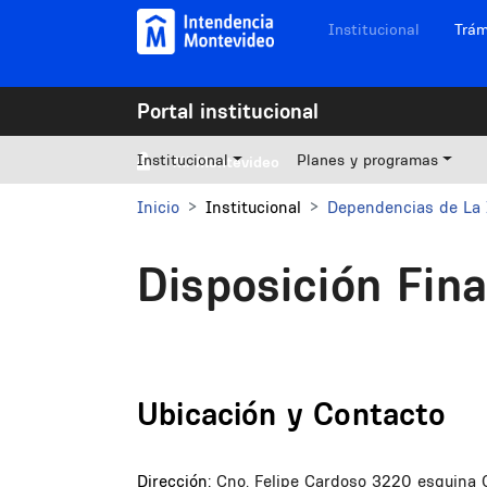
Pasar al contenido principal
Navegación sitios
Institucional
Trám
Portal institucional
Institucional
Planes y programas
Mi Montevideo
Inicio
Institucional
Dependencias de La 
Disposición Fin
Ubicación y Contacto
Dirección:
Cno. Felipe Cardoso 3220 esquina C