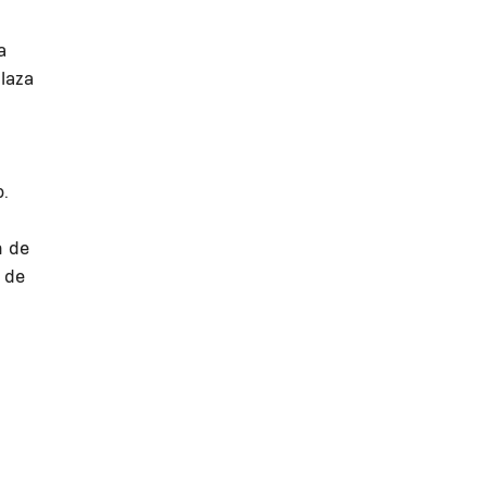
a
laza
o.
n de
n de