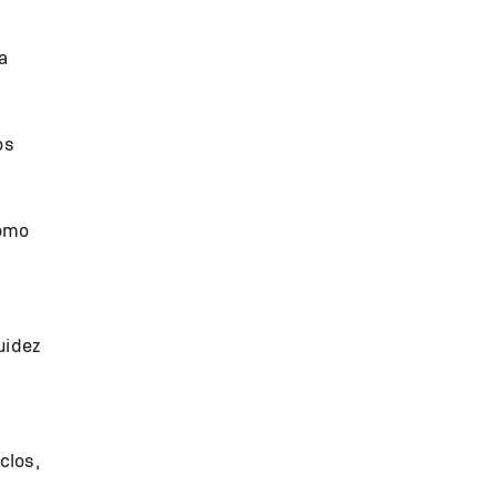
a
os
como
uidez
clos,