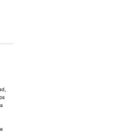
ad,
hos
ma
de