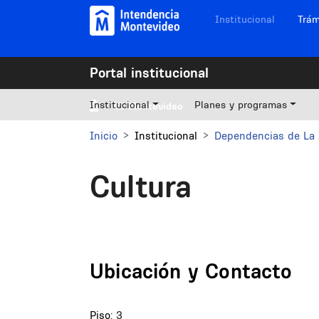
Pasar al contenido principal
Navegación sitios
Institucional
Trám
Portal institucional
Institucional
Planes y programas
Mi Montevideo
Inicio
Institucional
Dependencias de La 
Cultura
Ubicación y Contacto
Piso:
3