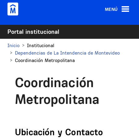
Pasar al contenido principal
MENÚ
Portal institucional
Inicio
Institucional
Dependencias de La Intendencia de Montevideo
Coordinación Metropolitana
Coordinación
Metropolitana
Ubicación y Contacto