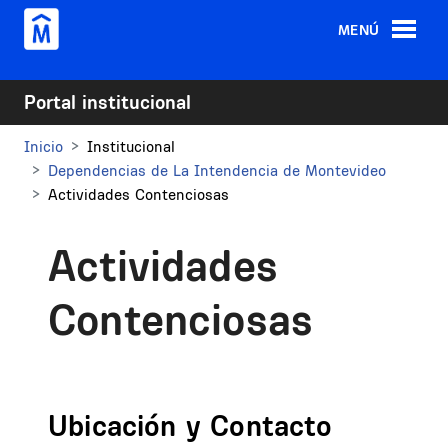
Pasar al contenido principal
MENÚ
Portal institucional
Inicio
Institucional
Dependencias de La Intendencia de Montevideo
Actividades Contenciosas
Actividades
Contenciosas
Ubicación y Contacto