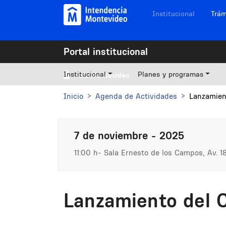
Pasar al contenido principal
Navegación sitios
Institucional
Trám
Portal institucional
Institucional
Planes y programas
Mi Montevideo
Inicio
Agenda de Actividades
Lanzamien
7 de noviembre - 2025
11:00 h
Sala Ernesto de los Campos, Av. 18 
Lanzamiento del 