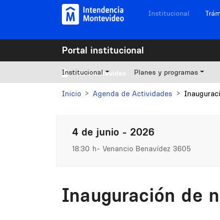
Pasar al contenido principal
Navegación sitios
Institucional
Trám
Portal institucional
Institucional
Planes y programas
Mi Montevideo
Inicio
Agenda de Actividades
Inaugurac
4 de junio - 2026
18:30 h
Venancio Benavídez 3605
Inauguración de 