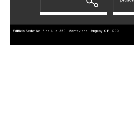
presen
Edificio Sede: Av. 18 de Julio 1360 - Montevideo, Uruguay. C.P. 11200