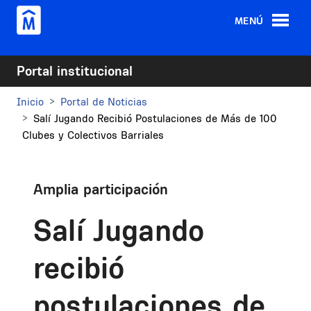
Pasar al contenido principal
MENÚ
Portal institucional
Inicio
Portal de Noticias
Salí Jugando Recibió Postulaciones de Más de 100
Clubes y Colectivos Barriales
Amplia participación
Salí Jugando
recibió
postulaciones de