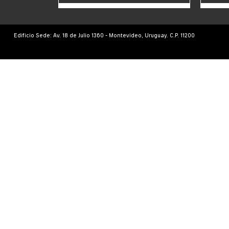
Edificio Sede: Av. 18 de Julio 1360 - Montevideo, Uruguay. C.P. 11200