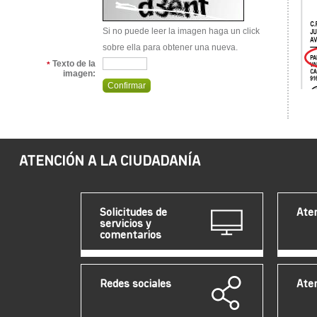
Si no puede leer la imagen haga un click
sobre ella para obtener una nueva.
Texto de la
*
imagen:
ATENCIÓN A LA CIUDADANÍA
Solicitudes de
Aten
servicios y
comentarios
Redes sociales
Aten