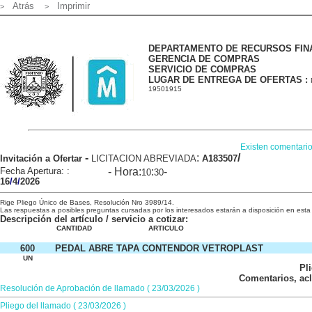
Atrás
Imprimir
>
>
DEPARTAMENTO DE RECURSOS FIN
GERENCIA DE COMPRAS
SERVICIO DE COMPRAS
LUGAR DE ENTREGA DE OFERTAS :
19501915
Existen comentario
-
:
/
Invitación a Ofertar
LICITACION ABREVIADA
A183507
Fecha Apertura:
:
- Hora:
:
-
10
30
16
/
4
/
2026
Rige Pliego Único de Bases, Resolución Nro 3989/14.
Las respuestas a posibles preguntas cursadas por los interesados estarán a
disposición en
esta
Descripción
del artículo / servicio
a cotizar:
CANTIDAD
ARTICULO
asdjfkljsadklfjsdk
600
PEDAL ABRE TAPA CONTENDOR VETROPLAST
UN
Pl
Comentarios, acl
Resolución de Aprobación de llamado ( 23/03/2026 )
Pliego del llamado ( 23/03/2026 )