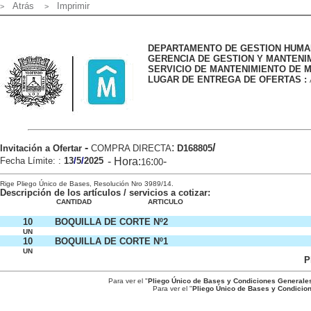
Atrás
Imprimir
>
>
DEPARTAMENTO DE GESTION HUMA
GERENCIA DE GESTION Y MANTENI
SERVICIO DE MANTENIMIENTO DE MA
LUGAR DE ENTREGA DE OFERTAS :
-
:
/
Invitación a Ofertar
COMPRA DIRECTA
D168805
Fecha Límite:
:
13
/
5
/
2025
- Hora:
:
-
16
00
Rige Pliego Único de Bases, Resolución Nro 3989/14.
Descripción
de los artículos / servicios
a cotizar:
CANTIDAD
ARTICULO
asdjfkljsadklfjsdk
10
BOQUILLA DE CORTE Nº2
UN
10
BOQUILLA DE CORTE Nº1
UN
P
Pa
ra ver el "
Pliego Único de Bases y Condiciones Generales
Para ver el "
Pliego Único de Bases y Condicio