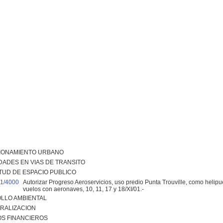
IONAMIENTO URBANO
DADES EN VIAS DE TRANSITO
TUD DE ESPACIO PUBLICO
1/4000
Autorizar Progreso Aeroservicios, uso predio Punta Trouville, como helipue
vuelos con aeronaves, 10, 11, 17 y 18/XI/01.-
LLO AMBIENTAL
RALIZACION
S FINANCIEROS