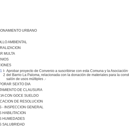
IONAMIENTO URBANO
LLO AMBIENTAL
RALIZACION
AR MULTA
NIOS
IONES
01
I-
Aprobar proyecto de Convenio a suscribirse con esta Comuna y la Asociación 
2
del Barrio La Paloma, relacionada con la donación de materiales para la cons
salón de usos múltiples .-
PORAR SEXTO DIA
TAMIENTO DE CLAUSURA
CIA CON GOCE SUELDO
ICACION DE RESOLUCION
S - INSPECCION GENERAL
 HABILITACION
S HUMEDADES
S SALUBRIDAD