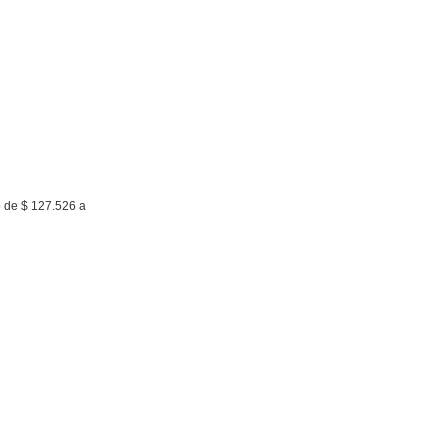
go de $ 127.526 a