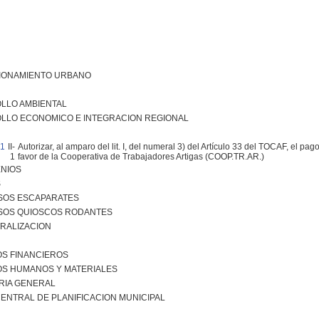
IONAMIENTO URBANO
LLO AMBIENTAL
LLO ECONOMICO E INTEGRACION REGIONAL
01
II-
Autorizar, al amparo del lit. I, del numeral 3) del Artículo 33 del TOCAF, el pa
1
favor de la Cooperativa de Trabajadores Artigas (COOP.TR.AR.)
NIOS
S
SOS ESCAPARATES
SOS QUIOSCOS RODANTES
RALIZACION
S FINANCIEROS
S HUMANOS Y MATERIALES
RIA GENERAL
ENTRAL DE PLANIFICACION MUNICIPAL