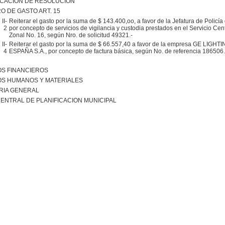
ICACION DE RESOLUCION
O DE GASTO ART. 15
II-
Reiterar el gasto por la suma de $ 143.400,oo, a favor de la Jefatura de Policí
2
por concepto de servicios de vigilancia y custodia prestados en el Servicio Ce
Zonal No. 16, según Nro. de solicitud 49321.-
II-
Reiterar el gasto por la suma de $ 66.557,40 a favor de la empresa GE LIGH
4
ESPAÑA S.A., por concepto de factura básica, según No. de referencia 186506.
S FINANCIEROS
S HUMANOS Y MATERIALES
RIA GENERAL
ENTRAL DE PLANIFICACION MUNICIPAL