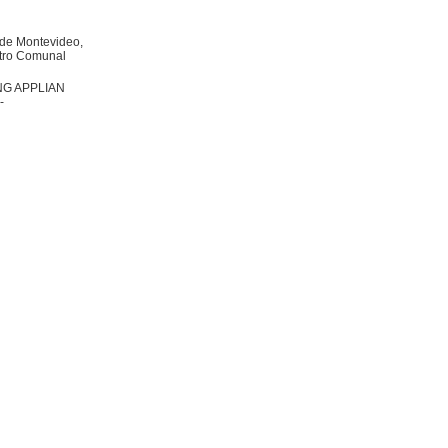
a de Montevideo,
ntro Comunal
TING APPLIAN
-