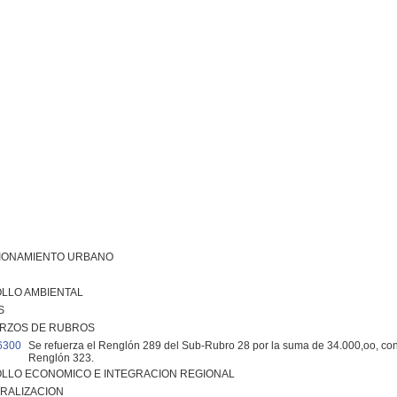
IONAMIENTO URBANO
LLO AMBIENTAL
S
RZOS DE RUBROS
6300
Se refuerza el Renglón 289 del Sub-Rubro 28 por la suma de 34.000,oo, con
Renglón 323.
LLO ECONOMICO E INTEGRACION REGIONAL
RALIZACION