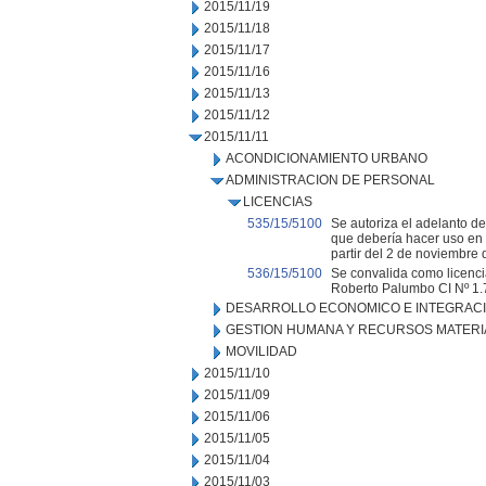
2015/11/19
2015/11/18
2015/11/17
2015/11/16
2015/11/13
2015/11/12
2015/11/11
ACONDICIONAMIENTO URBANO
ADMINISTRACION DE PERSONAL
LICENCIAS
535/15/5100
Se autoriza el adelanto de
que debería hacer uso en 
partir del 2 de noviembre 
536/15/5100
Se convalida como licencia
Roberto Palumbo CI Nº 1.
DESARROLLO ECONOMICO E INTEGRAC
GESTION HUMANA Y RECURSOS MATERI
MOVILIDAD
2015/11/10
2015/11/09
2015/11/06
2015/11/05
2015/11/04
2015/11/03