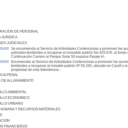
TRACION DE PERSONAL
 JURIDICA
NES JUDICIALES
/5400
Se encomienda al Servicio de Actividades Contenciosas a promover las ac
judiciales tendientes a recuperar el inmueble padrón No 425.676, al fondo d
Continuación Camino al Parque Solar 50 esquina Pasaje H.-
/5400
Encomendar al Servicio de Actividades Contenciosas a promover las accion
tendientes a recuperar al inmuble padrón Nº 50.250, ubicado en Carafí y la 
propiedad de esta Intendencia.-
CIA PENAL
 DE ALLANAMIENTO
LLO AMBIENTAL
LLO ECONOMICO
LLO URBANO
 HUMANA Y RECURSOS MATERIALES
AD
ACION
S FINANCIEROS