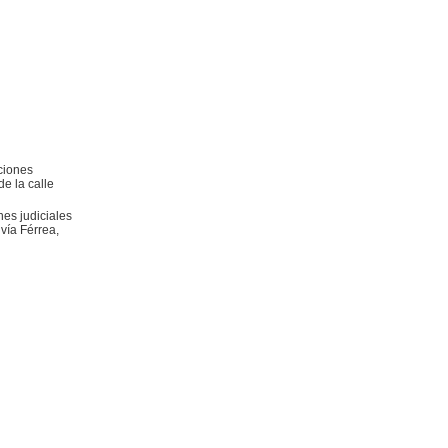
ciones
e la calle
es judiciales
vía Férrea,