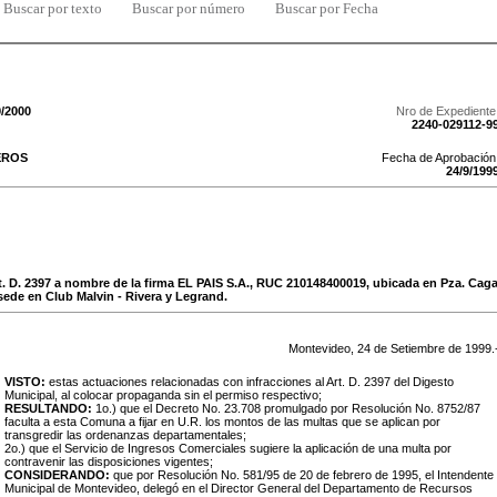
Buscar por texto
Buscar por número
Buscar por Fecha
9/2000
Nro de Expediente
2240-029112-9
EROS
Fecha de Aprobación
24
/
9
/
199
. D. 2397 a nombre de la firma EL PAIS S.A., RUC 210148400019, ubicada en Pza. Cag
ede en Club Malvin - Rivera y Legrand.
Montevideo,
24
de
Setiembre
de
1999
.
VISTO:
estas actuaciones relacionadas con infracciones al Art. D. 2397 del Digesto
Municipal, al colocar propaganda sin el permiso respectivo;
RESULTANDO:
1o.) que el Decreto No. 23.708 promulgado por Resolución No. 8752/87
faculta a esta Comuna a fijar en U.R. los montos de las multas que se aplican por
transgredir las ordenanzas departamentales;
2o.) que el Servicio de Ingresos Comerciales sugiere la aplicación de una multa por
contravenir las disposiciones vigentes;
CONSIDERANDO:
que por Resolución No. 581/95 de 20 de febrero de 1995, el Intendente
Municipal de Montevideo, delegó en el Director General del Departamento de Recursos