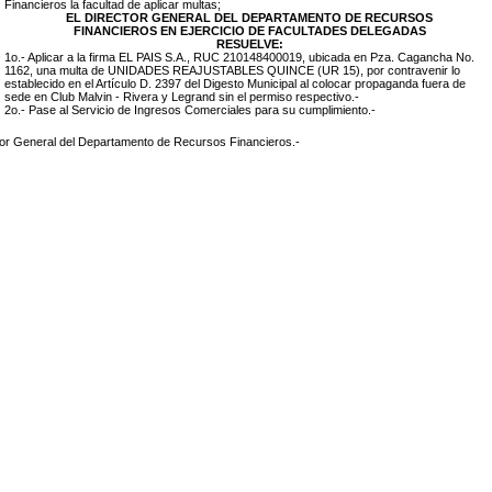
Financieros la facultad de aplicar multas;
EL DIRECTOR GENERAL DEL DEPARTAMENTO DE RECURSOS
FINANCIEROS EN EJERCICIO DE FACULTADES DELEGADAS
RESUELVE:
1o.- Aplicar a la firma
EL PAIS S.A., RUC 210148400019
, ubicada en
Pza. Cagancha No.
1162
, una multa de UNIDADES REAJUSTABLES
QUINCE (UR 15)
, por contravenir lo
establecido en el Artículo D. 2397 del Digesto Municipal al colocar propaganda
fuera de
sede en Club Malvin - Rivera y Legrand
sin el permiso respectivo.-
2o.- Pase al Servicio de Ingresos Comerciales para su cumplimiento.-
tor General del Departamento de Recursos Financieros.-