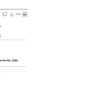
:
9
:
9
ancha No. 1162.
-