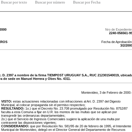
Buscar por texto
Buscar por número
Buscar por Fecha
/2000
Nro de Expediente
2240-056561-9
EROS
Fecha de Aprobación
3
/
2
/
200
t. D. 2397 a nombre de la firma TIEMPOST URUGUAY S.A., RUC 212301540019, ubicad
a de sede en Manuel Herrera y Obes No. 4311.
Montevideo,
3
de
Febrero
de
2000
.
VISTO:
estas actuaciones relacionadas con infracciones al Art. D. 2397 del Digesto
Municipal, al colocar propaganda sin el permiso respectivo;
RESULTANDO:
1o.) que el Decreto No. 23.708 promulgado por Resolución No. 8752/87
faculta a esta Comuna a fijar en U.R. los montos de las multas que se aplican por
transgredir las ordenanzas departamentales;
2o.) que el Servicio de Ingresos Comerciales sugiere la aplicación de una multa por
contravenir las disposiciones vigentes;
CONSIDERANDO:
que por Resolución No. 581/95 de 20 de febrero de 1995, el Intendente
Municipal de Montevideo, delegó en el Director General del Departamento de Recursos