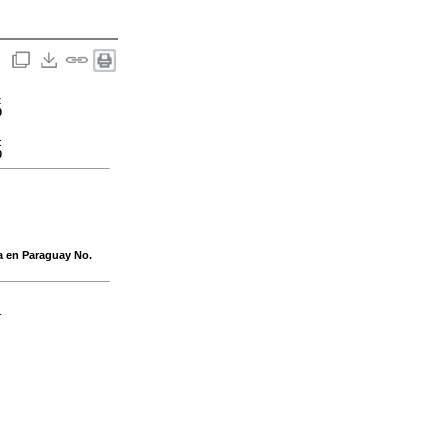
:
9
:
0
a en Paraguay No.
-