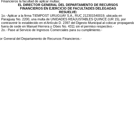
Financieros la facultad de aplicar multas;
EL DIRECTOR GENERAL DEL DEPARTAMENTO DE RECURSOS
FINANCIEROS EN EJERCICIO DE FACULTADES DELEGADAS
RESUELVE:
1o.- Aplicar a la firma
TIEMPOST URUGUAY S.A., RUC 212301540019
, ubicada en
Paraguay No. 2200
, una multa de UNIDADES REAJUSTABLES
QUINCE (UR 15)
, por
contravenir lo establecido en el Artículo D. 2397 del Digesto Municipal al colocar propagand
fuera de sede en Manuel Herrera y Obes No. 4311
sin el permiso respectivo.-
2o.- Pase al Servicio de Ingresos Comerciales para su cumplimiento.-
tor General del Departamento de Recursos Financieros.-