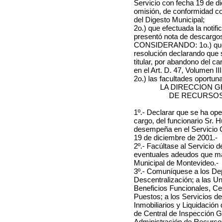
Servicio con fecha 19 de d
omisión, de conformidad con
del Digesto Municipal;
2o.) que efectuada la notif
presentó nota de descargos 
CONSIDERANDO: 1o.) que s
resolución declarando que s
titular, por abandono del c
en el Art. D. 47, Volumen II
2o.) las facultades oportu
LA DIRECCION 
DE RECURSOS
1º.- Declarar que se ha ope
cargo, del funcionario Sr.
H
desempeña en el Servicio C
19 de diciembre de 2001.-
2º.- Facúltase al Servicio 
eventuales adeudos que man
Municipal de Montevideo.-
3º.- Comuníquese a los De
Descentralización; a las U
Beneficios Funcionales, Ce
Puestos; a los Servicios d
Inmobiliarios y Liquidación
de Central de Inspección Ge
Administración de Recurs