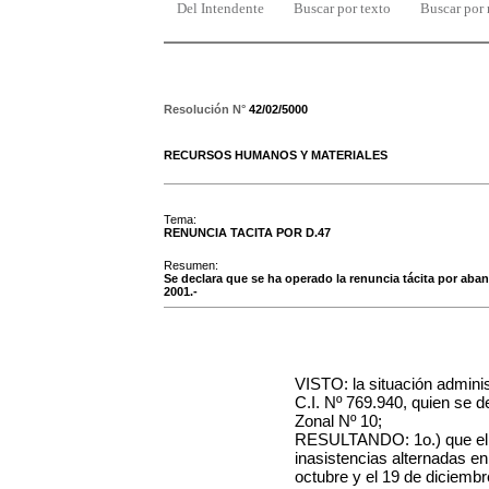
Del Intendente
Buscar por texto
Buscar por
Resolución N°
42/02/5000
RECURSOS HUMANOS Y MATERIALES
Tema:
RENUNCIA TACITA POR D.47
Resumen:
Se declara que se ha operado la renuncia tácita por aban
2001.-
VISTO: la situación adminis
C.I. Nº 769.940, quien se
Zonal Nº 10;
RESULTANDO: 1o.) que el fu
inasistencias alternadas en
octubre y el 19 de diciembre