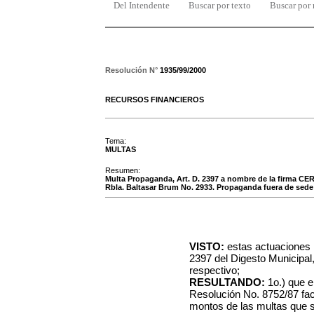
Del Intendente
Buscar por texto
Buscar por
Resolución N°
1935/99/2000
RECURSOS FINANCIEROS
Tema:
MULTAS
Resumen:
Multa Propaganda, Art. D. 2397 a nombre de la firma
Rbla. Baltasar Brum No. 2933. Propaganda fuera de sede
VISTO:
estas actuaciones r
2397 del Digesto Municipal
respectivo;
RESULTANDO:
1o.) que e
Resolución No. 8752/87 fac
montos de las multas que s