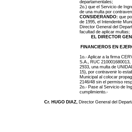
departamentales;
2o.) que el Servicio de Ing
de una multa por contraveni
CONSIDERANDO:
que por
de 1995, el Intendente Muni
Director General del Depa
facultad de aplicar multas;
EL DIRECTOR GE
FINANCIEROS EN EJER
1o.- Aplicar a la firma
CERV
S.A., RUC 210001680013
,
2933
, una multa de UN
15)
, por contravenir lo esta
Municipal al colocar prop
2146/48
sin el permiso resp
2o.- Pase al Servicio de I
cumplimiento.-
Cr. HUGO DIAZ,
Director General del Depar