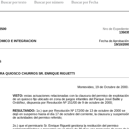
Buscar por texto
Buscar por número
Buscar por Fecha
/2500
Nro de Expediente
13503
MICO E INTEGRACION
Fecha de Aprobación
19
/
10
/
200
S
RA QUIOSCO CHURROS SR. ENRIQUE RIGUETTI
Montevideo,
19
de
Octubre
de
2000
.
VISTO:
estas actuaciones relacionadas con la clausura del permiso de explotación
de un quiosco fijo ubicado en zona de juegos infantiles del Parque José Batlle y
Ordóñez, dispuesta por Resolución Nº 151/00 de 9 de octubre de 2000;
RESULTANDO:
1o.) que por Resolución Nº 172/00 de 13 de octubre de 2000 se
dejó en suspenso hasta el día 17 de octubre del corriente, la clausura y suspensió
de actividades del permiso referido;
2o.) que el permisario Sr. Enrique Riguetti gestiona la restitución del permiso