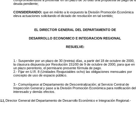
comprometiéndose a presentar en un plazo de 30 días una propuesta de pago de l
deuda pendiente;
CONSIDERANDO:
que en mérito a lo expuesto la División Promoción Económica
eleva actuaciones solicitando el dictado de resolución en tal sentido;
EL DIRECTOR GENERAL DEL DEPARTAMENTO DE
DESARROLLO ECONOMICO E INTEGRACION REGIONAL
RESUELVE:
1.- Suspender por un plazo de 30 (treinta) días, a partir del 18 de octubre de 2000,
la clausura dispuesta por Resolución 151/00 de 9 de octubre de 2000, para que en
un plazo perentorio, el permisario presente fórmula de pago.
2.- Fijar
en U.R. 8 (Unidades Reajustables ocho)
las obligaciones mensuales por
concepto de uso de espacio público
.
3.- Comuníquese al Departamento de Descentralización; al Servicio Central de
Inspección General y pase a la División Promoción Económica para notificación del
interesado y demás efectos.
LI,
Director General del Departamento de Desarrollo Económico e Integración Regional.-