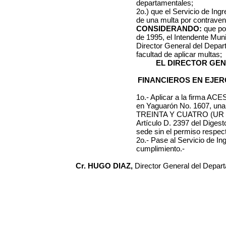
departamentales;
2o.) que el Servicio de Ing
de una multa por contraveni
CONSIDERANDO:
que por
de 1995, el Intendente Muni
Director General del Depa
facultad de aplicar multas;
EL DIRECTOR GE
FINANCIEROS EN EJER
1o.- Aplicar a la firma
ACES
en
Yaguarón No. 1607
, un
TREINTA Y CUATRO (UR 
Artículo D. 2397 del Diges
sede
sin el permiso respect
2o.- Pase al Servicio de I
cumplimiento.-
Cr. HUGO DIAZ,
Director General del Depar