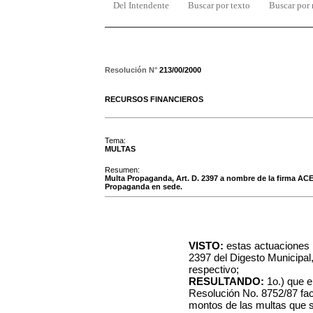
Del Intendente
Buscar por texto
Buscar por
Resolución N°
213/00/2000
RECURSOS FINANCIEROS
Tema:
MULTAS
Resumen:
Multa Propaganda, Art. D. 2397 a nombre de la firma AC
Propaganda en sede.
VISTO:
estas actuaciones r
2397 del Digesto Municipal
respectivo;
RESULTANDO:
1o.) que e
Resolución No. 8752/87 fac
montos de las multas que s