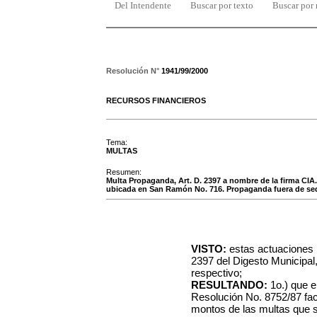
Del Intendente
Buscar por texto
Buscar por
Resolución N°
1941/99/2000
RECURSOS FINANCIEROS
Tema:
MULTAS
Resumen:
Multa Propaganda, Art. D. 2397 a nombre de la firma
ubicada en San Ramón No. 716. Propaganda fuera de sede
VISTO:
estas actuaciones r
2397 del Digesto Municipal
respectivo;
RESULTANDO:
1o.) que e
Resolución No. 8752/87 fac
montos de las multas que s