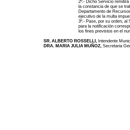
2º.- Dicho Servicio remitirá
la constancia de que se trat
Departamento de Recursos 
ejecutivo de la multa impue
3º.- Pase, por su orden, al
para la notificación corres
los fines previstos en el nu
SR. ALBERTO ROSSELLI,
Intendente Municip
DRA. MARIA JULIA MUÑOZ,
Secretaria Gen