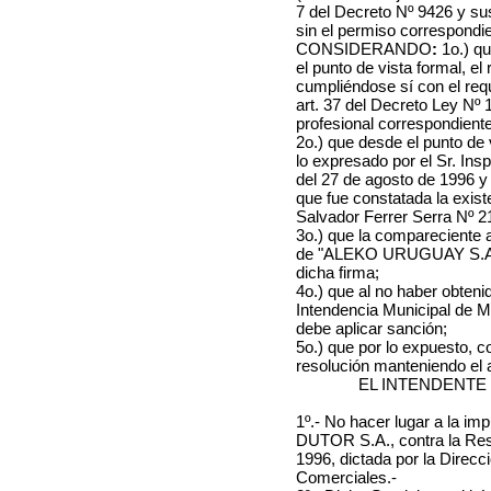
7 del Decreto Nº 9426 y su
sin el permiso correspondie
CONSIDERANDO
:
1o.) q
el punto de vista formal, e
cumpliéndose sí con el requi
art. 37 del Decreto Ley Nº 
profesional correspondiente
2o.) que desde el punto de 
lo expresado por el Sr. Ins
del 27 de agosto de 1996 y 
que fue constatada la exis
Salvador Ferrer Serra Nº 
3o.) que la compareciente a
de "ALEKO URUGUAY S.A.",
dicha firma;
4o.) que al no haber obteni
Intendencia Municipal de M
debe aplicar sanción;
5o.) que por lo expuesto, c
resolución manteniendo el a
EL INTENDENTE
1º.- No hacer lugar a la im
DUTOR S.A., contra la Reso
1996, dictada por la Direcc
Comerciales.-