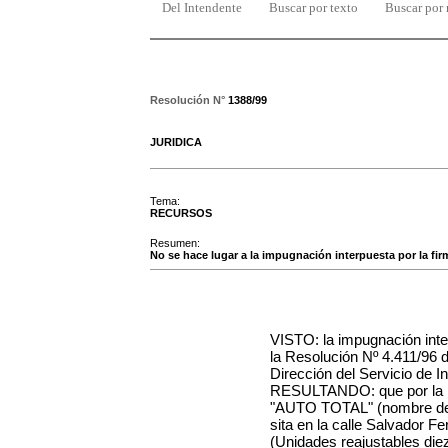
Del Intendente
Buscar por texto
Buscar por
Resolución N°
1388/99
JURIDICA
Tema:
RECURSOS
Resumen:
No se hace lugar a la impugnación interpuesta por la firm
VISTO: la impugnación inte
la Resolución Nº 4.411/96 d
Dirección del Servicio de 
RESULTANDO: que por la mi
"AUTO TOTAL" (nombre de 
sita en la calle Salvador F
(Unidades reajustables diez)