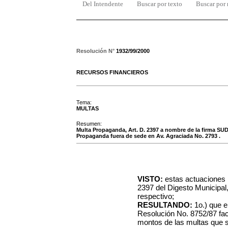
Del Intendente
Buscar por texto
Buscar por
Resolución N°
1932/99/2000
RECURSOS FINANCIEROS
Tema:
MULTAS
Resumen:
Multa Propaganda, Art. D. 2397 a nombre de la firma SU
Propaganda fuera de sede en Av. Agraciada No. 2793 .
VISTO:
estas actuaciones r
2397 del Digesto Municipal
respectivo;
RESULTANDO:
1o.) que e
Resolución No. 8752/87 fac
montos de las multas que s